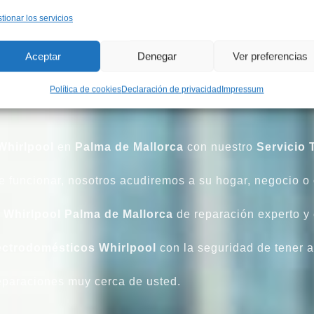
tionar los servicios
 cercano y profesional. Realizamos la
Instalación
,
Man
Aceptar
Denegar
Ver preferencias
amiento de su
Lavadora
Whirlpool
,
Secadora
Whirlpoo
Política de cookies
Declaración de privacidad
Impressum
Encimera
Whirlpool
y
Vitrocerámica
Whirlpool
en
Pal
Whirlpool
en
Palma de Mallorca
con nuestro
Servicio 
 funcionar, nosotros acudiremos a su hogar, negocio o c
 Whirlpool Palma de Mallorca
de reparación experto y 
ectrodomésticos Whirlpool
con la seguridad de tener a
eparaciones muy cerca de usted.