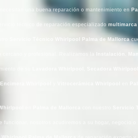
necesitan una buena reparación o mantenimiento en
Pa
servicio técnico de reparación especializado
multimarca
stro
Servicio Técnico Whirlpool Palma de Mallorca
cue
 cercano y profesional. Realizamos la
Instalación
,
Man
amiento de su
Lavadora
Whirlpool
,
Secadora
Whirlpoo
Encimera
Whirlpool
y
Vitrocerámica
Whirlpool
en
Pal
Whirlpool
en
Palma de Mallorca
con nuestro
Servicio 
 funcionar, nosotros acudiremos a su hogar, negocio o c
 Whirlpool Palma de Mallorca
de reparación experto y 