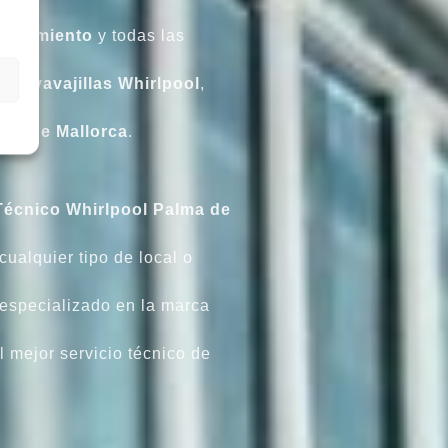
tenimiento
y todas las
l
,
Lavavajillas
Whirlpool
,
ma de Mallorca
.
Técnico Whirlpool Palma de
ualquier tipo de local o
especializado en la marca
l mejor servicio técnico de