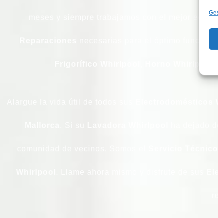
Ges
meses y siempre trabajamos con el mejor equipo
Reparaciones
necesarias para el óptimo funcion
Frigorífico
Whirlpool
,
Horno
Whirlpool
,
Alargue la vida útil de todos sus
Electrodomésticos
Mallorca
. Si su
Lavadora
Whirlpool
ha dejado de
comunidad de vecinos. Somos el
Servicio Técnico
Whirlpool
. Llame ahora mismo y disfrute de sus
El
r