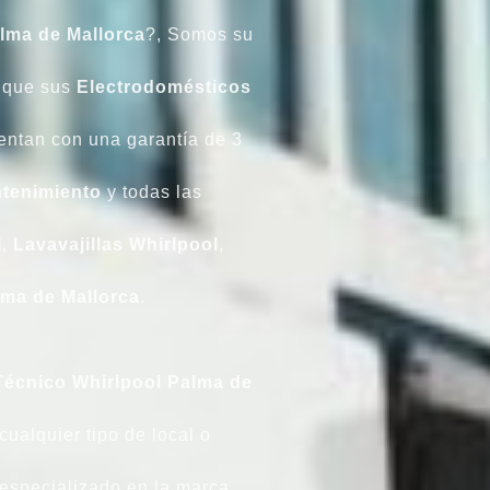
lma de Mallorca
?, Somos su
que sus
Electrodomésticos
ntan con una garantía de 3
tenimiento
y todas las
l
,
Lavavajillas
Whirlpool
,
ma de Mallorca
.
Técnico Whirlpool Palma de
ualquier tipo de local o
especializado en la marca