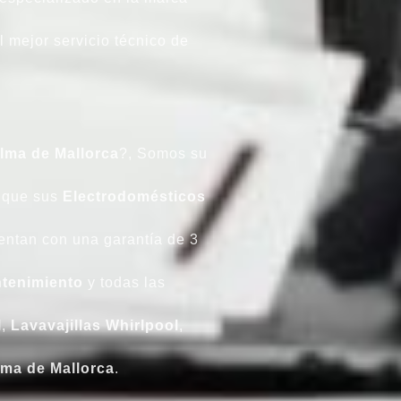
l mejor servicio técnico de
lma de Mallorca
?, Somos su
que sus
Electrodomésticos
ntan con una garantía de 3
tenimiento
y todas las
l
,
Lavavajillas
Whirlpool
,
ma de Mallorca
.