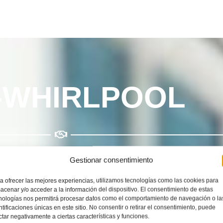
-WHIRLPOOL
Gestionar consentimiento
necesitan una buena reparación o mantenimiento en
Pa
a ofrecer las mejores experiencias, utilizamos tecnologías como las cookies para
acenar y/o acceder a la información del dispositivo. El consentimiento de estas
servicio técnico de reparación especializado
multimarca
nologías nos permitirá procesar datos como el comportamiento de navegación o la
ntificaciones únicas en este sitio. No consentir o retirar el consentimiento, puede
stro
Servicio Técnico Whirlpool Palma de Mallorca
cue
ctar negativamente a ciertas características y funciones.