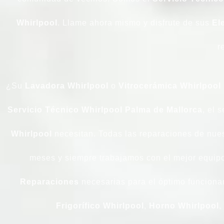
Whirlpool
. Llame ahora mismo y disfrute de sus
El
r
¿Su
Lavadora
Whirlpool
o
Vitrocerámica
Whirlpool
Servicio Técnico Whirlpool Palma de Mallorca
, el 
Whirlpool
necesitan. Todas las reparaciones de nue
meses y siempre trabajamos con el mejor equipo
Reparaciones
necesarias para el óptimo funcion
Frigorífico
Whirlpool
,
Horno
Whirlpool
,