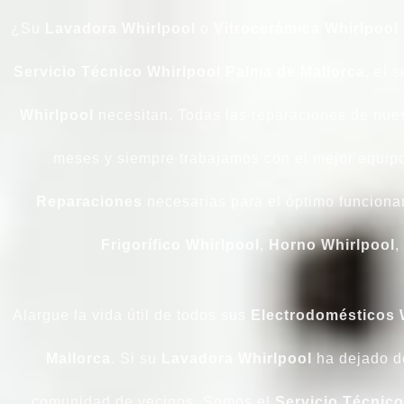
¿Su
Lavadora
Whirlpool
o
Vitrocerámica
Whirlpool
Servicio Técnico Whirlpool Palma de Mallorca
, el 
Whirlpool
necesitan. Todas las reparaciones de nue
meses y siempre trabajamos con el mejor equipo
Reparaciones
necesarias para el óptimo funcion
Frigorífico
Whirlpool
,
Horno
Whirlpool
,
Alargue la vida útil de todos sus
Electrodomésticos
Mallorca
. Si su
Lavadora
Whirlpool
ha dejado de
comunidad de vecinos. Somos el
Servicio Técnico