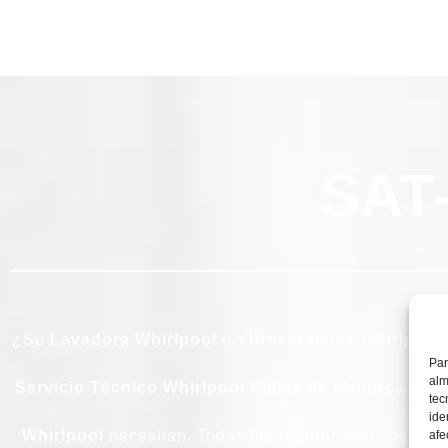
SAT
¿Su
Lavadora
Whirlpool
o
Vitrocerámica
Whirlpool
Par
alm
Servicio Técnico Whirlpool Palma de Mallorca
, el 
tec
ide
Whirlpool
necesitan. Todas las reparaciones de nue
afe