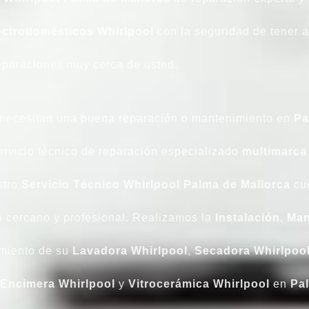
ectrodomésticos Whirlpool
con la seguridad de tener a
eparaciones muy cerca de usted.
necesitan una buena reparación o mantenimiento en
Pa
servicio técnico de reparación especializado
multimarca
stro
Servicio Técnico Whirlpool Palma de Mallorca
cue
 cercano y profesional. Realizamos la
Instalación
,
Man
amiento de su
Lavadora
Whirlpool
,
Secadora
Whirlpoo
Encimera
Whirlpool
y
Vitrocerámica
Whirlpool
en
Pal