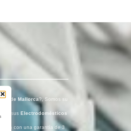
lma de Mallorca
?, Somos su
que sus
Electrodomésticos
s
ntan con una garantía de 3