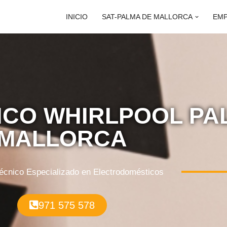
INICIO
SAT-PALMA DE MALLORCA
EM
ICO WHIRLPOOL PA
MALLORCA
Técnico Especializado en Electrodomésticos
971 575 578