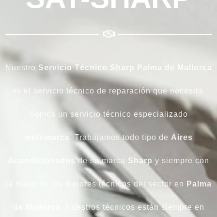
Nuestro
Servicio
Técnico Sharp Palma de Mallorca
es el servicio técnico de reparación que necesita.
Somos un servicio técnico especializado
multimarca
. Trabajamos todo tipo de
Aires
Acondicionados
de su marca
Sharp
y siempre con
la mano de los mejores técnicos del sector en
Palma
de Mallorca
. Nuestros técnicos están siempre en