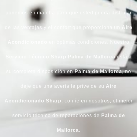
ponemos en marcha para que usted pueda disfrutar
de las ventajas y el confort que proporciona un
Aire
Acondicionado
en óptimas condiciones. Nuestro
Servicio Técnico Sharp Palma de Mallorca
está a
su completa disposición en
Palma de Mallorca
, no
deje que una avería le prive de su
Aire
Acondicionado Sharp
, confíe en nosotros, el mejor
servicio técnico de reparaciones de
Palma de
Mallorca
.