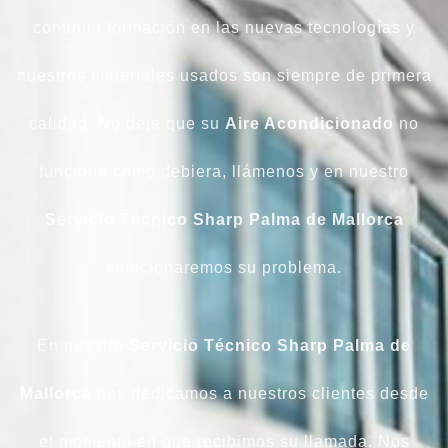
continua formación en las nuevas tecnologías y
nuestros materiales usados son siempre de primera
calidad. No deje que su
Aire Acondicionado
no
funcione como debiera, llámenos y en nuestro
Servicio Técnico Sharp Palma de Mallorca
solucionaremos su problema.
En nuestro
Servicio
Técnico Sharp Palma de
Mallorca
nos dedicamos a nuestros clientes desde
el momento en que recibimos su llamada. Nos