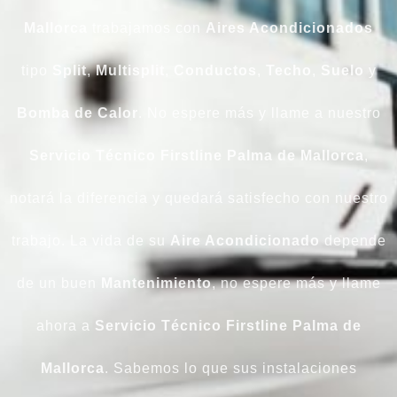
Mallorca
trabajamos con
Aires Acondicionados
tipo
Split
,
Multisplit
,
Conductos
,
Techo
,
Suelo
y
Bomba
de Calor
. No espere más y llame a nuestro
Servicio Técnico Firstline Palma de Mallorca
,
notará la diferencia y quedará satisfecho con nuestro
trabajo. La vida de su
Aire Acondicionado
depende
de un buen
Mantenimiento
, no espere más y llame
ahora a
Servicio Técnico Firstline Palma de
Mallorca
. Sabemos lo que sus instalaciones