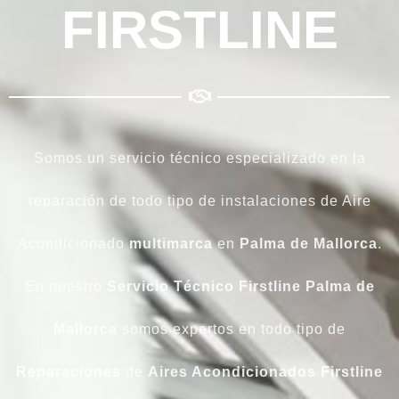
FIRSTLINE
Somos un servicio técnico especializado en la
reparación de todo tipo de instalaciones de Aire
Acondicionado
multimarca
en
Palma de Mallorca
.
En nuestro
Servicio Técnico Firstline Palma de
Mallorca
somos expertos en todo tipo de
Reparaciones
de
Aires Acondicionados
Firstline