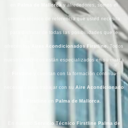
en
Palma de Mallorca
y alrededores, somos el
servicio técnico de referencia que usted necesita
para disfrutar de todas las posibilidades que le
ofrecen los
Aires Acondicionados Firstline
. Todos
nuestros técnicos están especializados en su marca
Firstline
y cuentan con la formación continua
necesaria para trabajar con su
Aire
Acondicionado
Firstline
en
Palma de Mallorca
.
En nuestro
Servicio Técnico Firstline Palma de