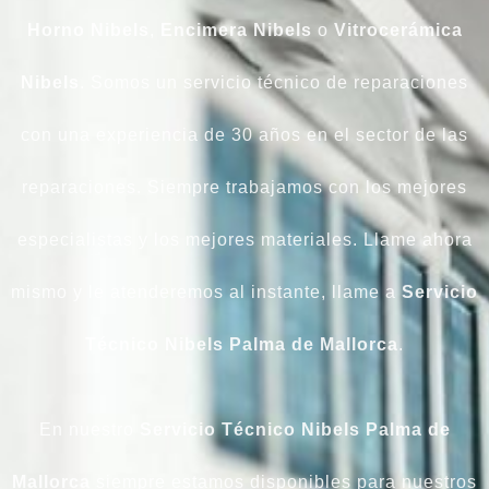
Horno
Nibels
,
Encimera
Nibels
o
Vitrocerámica
Nibels
. Somos un servicio técnico de reparaciones
con una experiencia de 30 años en el sector de las
reparaciones. Siempre trabajamos con los mejores
especialistas y los mejores materiales. Llame ahora
mismo y le atenderemos al instante, llame a
Servicio
Técnico Nibels Palma de Mallorca
.
En nuestro
Servicio Técnico Nibels Palma de
Mallorca
siempre estamos disponibles para nuestros