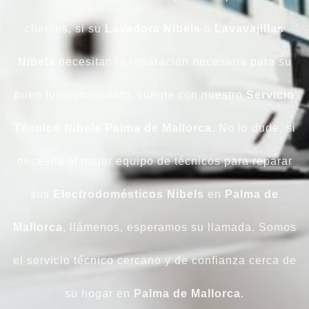
clientes, si su
Lavadora
Nibels
o
Lavavajillas
Nibels
necesitan la reparación necesaria para su
buen funcionamiento, cuente con nuestro
Servicio
Técnico Nibels Palma de Mallorca
. No lo dude, si
necesita al mejor equipo de técnicos para reparar
sus
Electrodomésticos
Nibels
en
Palma de
Mallorca
, llámenos, esperamos su llamada. Somos
el servicio técnico cercano y de confianza cerca de
su hogar en
Palma de Mallorca
.