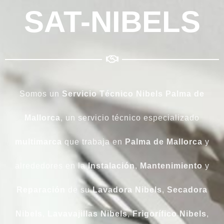
SAT-NIBELS
Somos un
Servicio Técnico Nibels Palma de
Mallorca
, un servicio técnico especializado
multimarca
que trabaja en
Palma de Mallorca
y
alrededores en la
Instalación
,
Mantenimiento
y
Reparación
de su
Lavadora
Nibels
,
Secadora
Nibels
,
Lavavajillas
Nibels
,
Frigorífico
Nibels
,