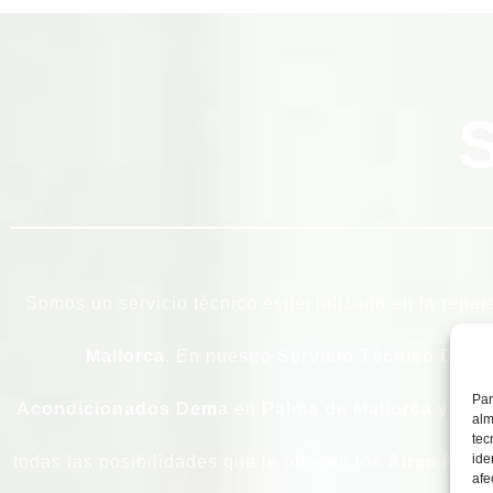
Somos un servicio técnico especializado en la repar
Mallorca
. En nuestro
Servicio Técnico Dema
Par
Acondicionados
Dema
en
Palma de Mallorca
y alre
alm
tec
ide
todas las posibilidades que le ofrecen los
Aires Aco
afe