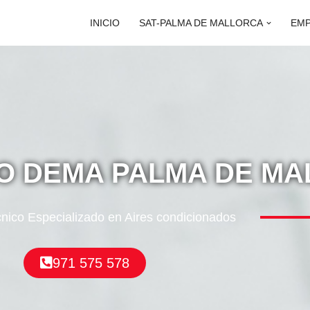
INICIO
SAT-PALMA DE MALLORCA
EM
CO DEMA PALMA DE M
cnico Especializado en Aires condicionados
971 575 578