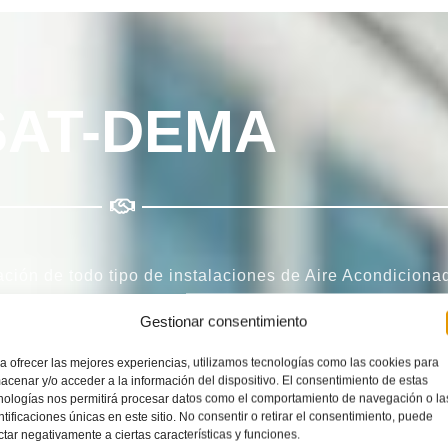
SAT-DEMA
ación de todo tipo de instalaciones de Aire Acondicion
Gestionar consentimiento
 Palma de Mallorca
somos expertos en todo tipo de
Re
a ofrecer las mejores experiencias, utilizamos tecnologías como las cookies para
dedores, somos el servicio técnico de referencia que ust
acenar y/o acceder a la información del dispositivo. El consentimiento de estas
nologías nos permitirá procesar datos como el comportamiento de navegación o la
ntificaciones únicas en este sitio. No consentir o retirar el consentimiento, puede
ndicionados Dema
. Todos nuestros técnicos están espe
ctar negativamente a ciertas características y funciones.