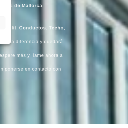
Palma de Mallorca
.
ltisplit
,
Conductos
,
Techo
,
tará la diferencia y quedará
 espere más y llame ahora a
n ponerse en contacto con