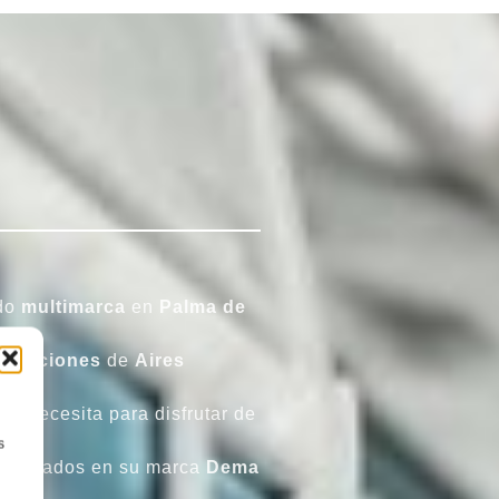
ado
multimarca
en
Palma de
paraciones
de
Aires
ed necesita para disfrutar de
s
cializados en su marca
Dema