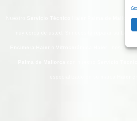
Ges
Nuestro
Servicio Técnico Haier Palma de Mallorca
muy cerca de usted. Si necesita reparar su
Lavad
Encimera
Haier
o
Vitrocerámica
Haier
, nosotros 
Palma de Mallorca
con nuestro
Servicio Técni
especializado en su marca
Haier
e