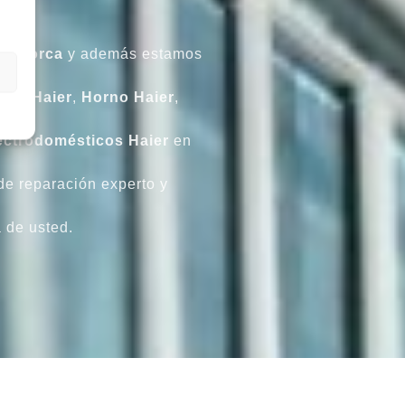
Mallorca
y además estamos
fico
Haier
,
Horno
Haier
,
ectrodomésticos
Haier
en
 de reparación experto y
a de usted.