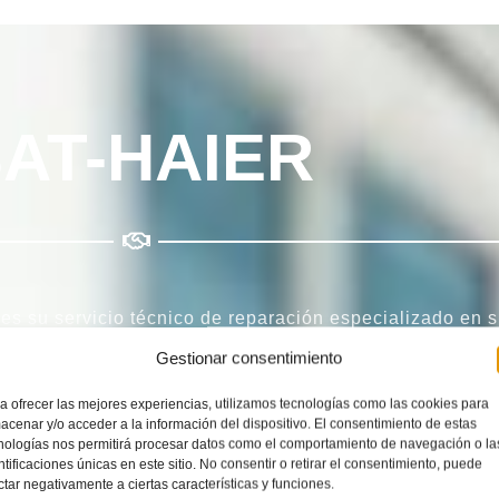
AT-HAIER
es su servicio técnico de reparación especializado en
Gestionar consentimiento
specializado
multimarca
dedicado a la
Instalación
,
Man
a ofrecer las mejores experiencias, utilizamos tecnologías como las cookies para
allorca
.
Servicio
Técnico
Haier
Palma de Mallorca
es
acenar y/o acceder a la información del dispositivo. El consentimiento de estas
nologías nos permitirá procesar datos como el comportamiento de navegación o la
ntificaciones únicas en este sitio. No consentir o retirar el consentimiento, puede
ora mismo y comience a disfrutar del mejor servicio téc
ctar negativamente a ciertas características y funciones.