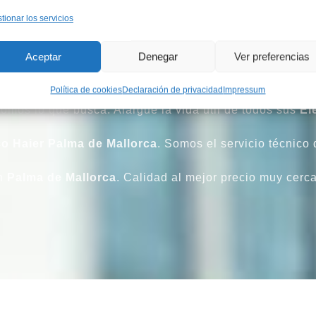
tionar los servicios
es su servicio de reparación de confianza en
Palma de 
Aceptar
Denegar
Ver preferencias
ora
Haier
,
Secadora
Haier
,
Lavavajillas
Haier
,
Frigorí
Política de cookies
Declaración de privacidad
Impressum
somos lo que busca. Alargue la vida útil de todos sus
El
co Haier Palma de Mallorca
. Somos el servicio técnico
n
Palma de Mallorca
. Calidad al mejor precio muy cerc