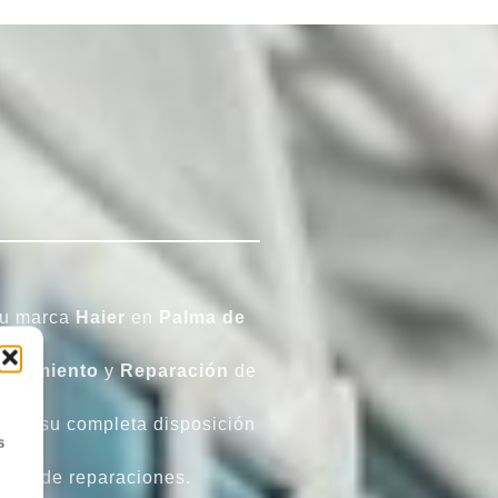
 su marca
Haier
en
Palma de
tenimiento
y
Reparación
de
tá a su completa disposición
s
nico de reparaciones.