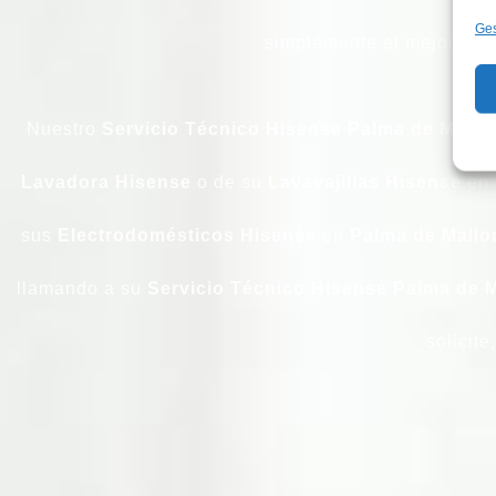
Ges
simplemente el mejor serv
Nuestro
Servicio Técnico Hisense Palma de Mallo
Lavadora
Hisense
o de su
Lavavajillas
Hisense
en
sus
Electrodomésticos
Hisense
en
Palma de Mallo
llamando a su
Servicio Técnico Hisense Palma de M
solicit