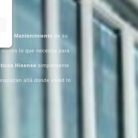
.
zar el
Mantenimiento
de su
 somos lo que necesita para
ticos
Hisense
simplemente
esplazan allá donde usted lo