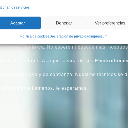
tionar los servicios
icio técnico de reparaciones que usted puede encontrar
Aceptar
Denegar
Ver preferencias
rca
está a su completa disposición para
Reparar
o reali
Política de cookies
Declaración de privacidad
Impressum
Palma de Mallorca
. No espere ni busque más, nosotros
rca
y alrededores. Alargue la vida de sus
Electrodomés
allorca
cercano y de confianza. Nuestros técnicos se d
e, simplemente llámenos, le esperamos.