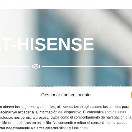
T-HISENSE
ca
es su servicio técnico de reparación especializado e
Gestionar consentimiento
o de reparación especializado
multimarca
que usted nec
a ofrecer las mejores experiencias, utilizamos tecnologías como las cookies para
acenar y/o acceder a la información del dispositivo. El consentimiento de estas
cos
Hisense.
Nos dedicamos a nuestros clientes desde 
nologías nos permitirá procesar datos como el comportamiento de navegación o la
ntificaciones únicas en este sitio. No consentir o retirar el consentimiento, puede
ctar negativamente a ciertas características y funciones.
 calidad que se merecen. Nuestro
Servicio Técnico His