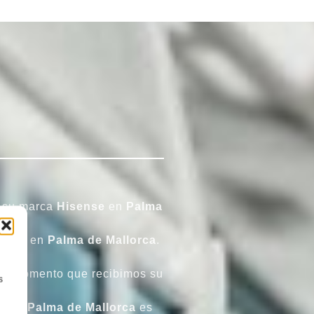
n su marca
Hisense
en
Palma
esita en
Palma de Mallorca
.
el momento que recibimos su
s
ense Palma de Mallorca
es