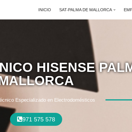
INICIO
SAT-PALMA DE MALLORCA
EM
CNICO HISENSE PAL
MALLORCA
Técnico Especializado en Electrodomésticos
971 575 578